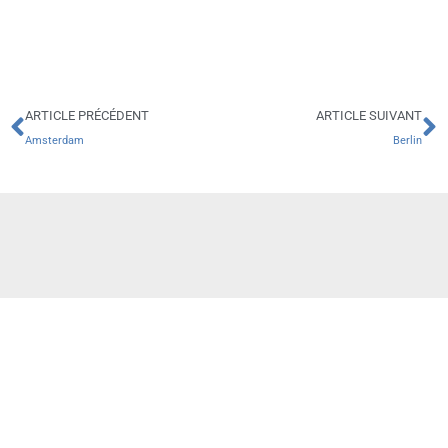
Précédent
S
ARTICLE PRÉCÉDENT
ARTICLE SUIVANT
Amsterdam
Berlin