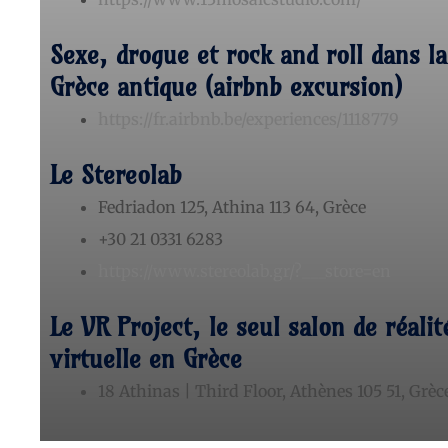
Sexe, drogue et rock and roll dans la
Grèce antique (airbnb excursion)
https://fr.airbnb.be/experiences/1118779
Le Stereolab
Fedriadon 125, Athina 113 64, Grèce
+30 21 0331 6283
https://www.stereolab.gr/?___store=en
Le VR Project, le seul salon de réalit
virtuelle en Grèce
18 Athinas
|
Third Floor
,
Athènes 105 51,
Grèc