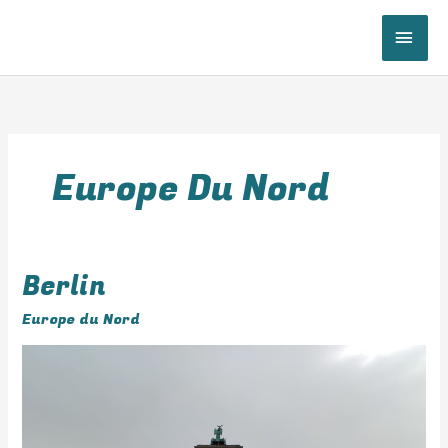
Aller
au
ME
contenu
PRI
Europe Du Nord
Berlin
Berlin
Europe du Nord