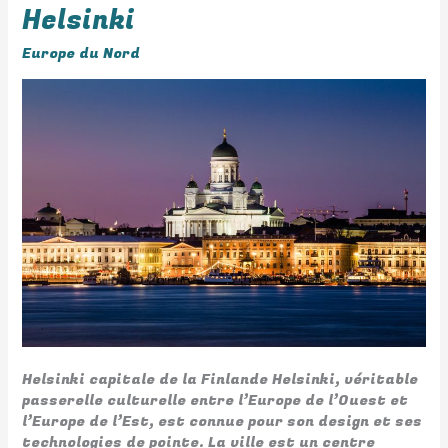
Helsinki
Helsinki
Europe du Nord
Helsinki capitale de la Finlande Helsinki, véritable
passerelle culturelle entre l’Europe de l’Ouest et
l’Europe de l’Est, est connue pour son design et ses
technologies de pointe. La ville est un centre