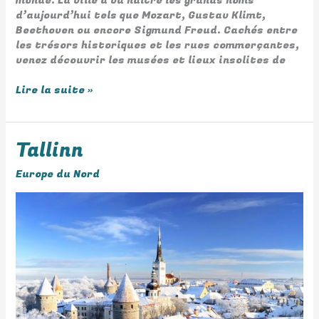
monde. La ville a vu naître les grands noms
d’aujourd’hui tels que Mozart, Gustav Klimt,
Beethoven ou encore Sigmund Freud. Cachés entre
les trésors historiques et les rues commerçantes,
venez découvrir les musées et lieux insolites de
Lire la suite »
Tallinn
Tallinn
Europe du Nord