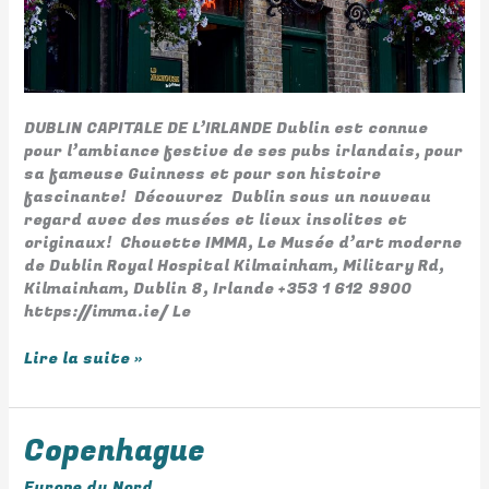
DUBLIN CAPITALE DE L’IRLANDE Dublin est connue
pour l’ambiance festive de ses pubs irlandais, pour
sa fameuse Guinness et pour son histoire
fascinante! Découvrez Dublin sous un nouveau
regard avec des musées et lieux insolites et
originaux! Chouette IMMA, Le Musée d’art moderne
de Dublin Royal Hospital Kilmainham, Military Rd,
Kilmainham, Dublin 8, Irlande +353 1 612 9900
https://imma.ie/ Le
Lire la suite »
Copenhague
Copenhague
Europe du Nord