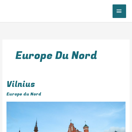
Aller
au
ME
contenu
PRI
Europe Du Nord
Vilnius
Vilnius
Europe du Nord