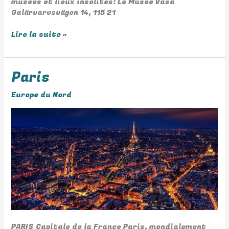
musées et lieux insolites! Le Musée Vasa
Galärvarvsvägen 14, 115 21
Lire la suite »
Paris
Paris
Europe du Nord
PARIS Capitale de la France Paris, mondialement